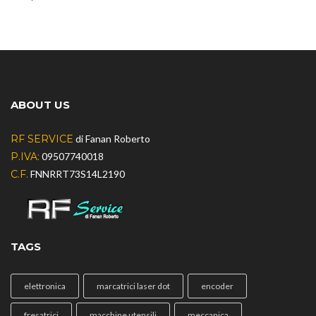
ABOUT US
RF SERVICE
di Fanan Roberto
P.IVA:
09507740018
C.F.
FNNRRT73S14L2190
TAGS
elettronica
marcatrici laser dot
encoder
fresatrici
macchine utensili
meccanica