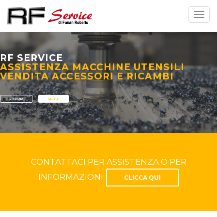
Toggl
navig
RF SERVICE
ASSISTENZA MACCHINE UTENSILI
VENDITA ACCESSORI E RICAMBI
CHI SIAMO
SERVIZI
CONTATTACI PER ASSISTENZA O PER
INFORMAZIONI
CLICCA QUI