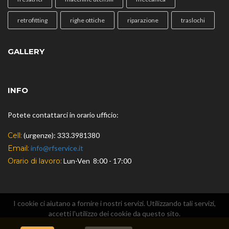
retrofitting
righe ottiche
riparazione
traslochi
GALLERY
INFO
Potete contattarci in orario ufficio:
Cell:
(urgenze): 333.3981380
Email:
info@rfservice.it
Orario di lavoro:
Lun-Ven 8:00 - 17:00
I cookie ci aiutano a fornire i nostri servizi. Utilizzando tali servizi,
accetti l'utilizzo dei cookie da questo sito.