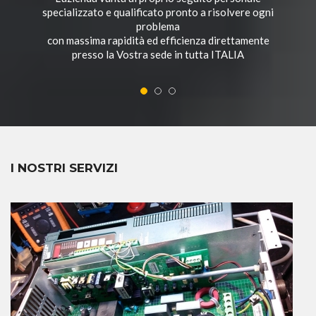
specializzato e qualificato pronto a risolvere ogni
problema
con massima rapidità ed efficienza direttamente
presso la Vostra sede in tutta ITALIA
AFFIDABILITÀ
Affidando la manutenzione delle proprie macchine
utensili a RF Service,
avrete la sicurezza di un intervento sempre
risolutivo e duraturo, grazie all'esperienza dei
tecnici e la qualità dei ricambi utilizzati.
CONVENIENZA
I NOSTRI SERVIZI
RF Service, grazie ad un processo di
ricondizionamento parziale o totale a seconda del
caso, può rendere nuovamente efficienti le vostre
macchine utensili, anche se di vecchia e obsoleta
generazione, garantendo un notevole ed effettivo
risparmio economico.
RAPIDITÀ
L’azienda vanta al proprio seguito personale
specializzato e qualificato pronto a risolvere ogni
problema
con massima rapidità ed efficienza direttamente