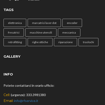
TAGS
elettronica
marcatrici laser dot
encoder
fresatrici
macchine utensili
meccanica
retrofitting
righe ottiche
riparazione
traslochi
GALLERY
INFO
Potete contattarci in orario ufficio:
Cell:
(urgenze): 333.3981380
Email:
info@rfservice.it