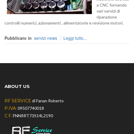
a CNC fornendo
vari servizi di
riparazione
controlli numerici, azionamenti , alimentatorie e revisione motori.
Pubblicato in
servizi news
Leggi tutto...
ABOUT US
RF SERVICE
di Fanan Roberto
P.IVA:
09507740018
C.F.
FNNRRT73S14L2190